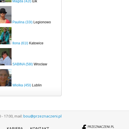
Magda (42l)
Ełk
Paulina (33l)
Legionowo
Ilona (61l)
Katowice
SABINA (58l)
Wrocław
Wiolka (45l)
Lublin
 17:00, mail:
bou@przeznaczeni.pl
PRZEZNACZENI.PL
KARIERA
KONTAKT