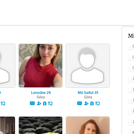
Mi
9
Lovedoe
29
Md Saiful
35
Góra
Góra