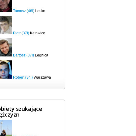
Tomasz (48l)
Lesko
Piotr (37l)
Katowice
Bartosz (37l)
Legnica
Robert (34l)
Warszawa
biety szukające
ężczyzn