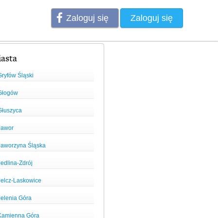
Zaloguj się
Zaloguj się
asta
Gryfów Śląski
Głogów
Głuszyca
Jawor
Jaworzyna Śląska
Jedlina-Zdrój
Jelcz-Laskowice
Jelenia Góra
Kamienna Góra