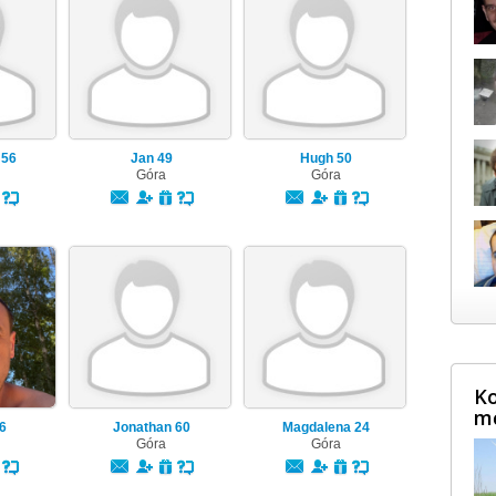
f
56
Jan
49
Hugh
50
Góra
Góra
Ko
m
6
Jonathan
60
Magdalena
24
Góra
Góra