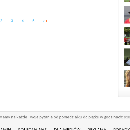
2
3
4
5
emy na każde Twoje pytanie od poniedziałku do piątku w godzinach: 9:00 -
LAMIN
POLECAJĄ NAS
DLA MEDIÓW
REKLAMA
PORADY