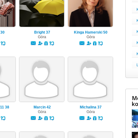
s
30
Bright
37
Kinga Hamerski
50
Góra
Góra
Mę
ko
711
38
Marcin
42
Michalina
37
Góra
Góra