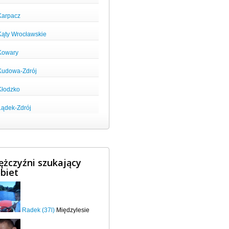
Karpacz
Kąty Wrocławskie
Kowary
Kudowa-Zdrój
Kłodzko
Lądek-Zdrój
żczyźni szukający
biet
Radek (37l)
Międzylesie