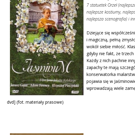
7 statuetek Orzeł (najleps
najlepsze kostiumy, najlep
najlepsza scenografia) i in
Dziejące się współcześn
i magiczną, pełną zmysł
wokół siebie miłość. Klas
gdyby nie fakt, że trze
Każdy z nich pachnie in
zapachy te mają szczegó
konserwatorka malarstwa
pojawia się w Jaśminowie
wprowadzają wiele zamętu
i zapachy ma
dvd] (fot. materiały prasowe)