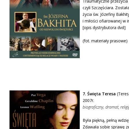
Traumatyczne przeżycia 
czyli Szczęściara. Zosta
życia św. Józefiny Bakhi
i miłości ofiarowanej w i
[opis dystrybutora dvd]
(fot. materiały prasowe)
7. Święta Teresa
(Teresa
2007r.
biograficzny, dramat, religi
Była piękną, pełną wdzię
Zdawała sobie sprawę ze 