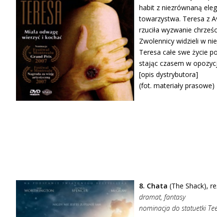
habit z niezrównaną eleg
towarzystwa. Teresa z Av
rzuciła wyzwanie chrześc
Zwolennicy widzieli w n
Teresa całe swe życie p
stając czasem w opozyc
[opis dystrybutora]
(fot. materiały prasowe)
8. Chata
(The Shack), re
dramat, fantasy
nominacja do statuetki Te