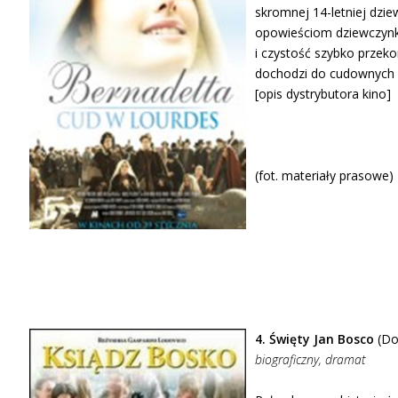
skromnej 14-letniej dziew
opowieściom dziewczynki,
i czystość szybko przek
dochodzi do cudownych u
[opis dystrybutora kino]
(fot. materiały prasowe)
4. Święty Jan Bosco
(Don
biograficzny, dramat