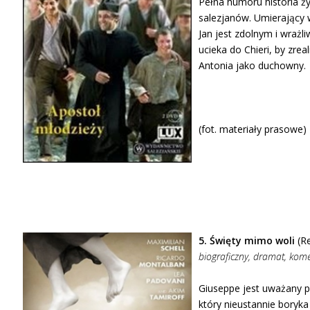
Pełna humoru historia ży
salezjanów. Umierający w
Jan jest zdolnym i wraż
ucieka do Chieri, by zrea
Antonia jako duchowny.
(fot. materiały prasowe)
5. Święty mimo woli
(Re
biograficzny, dramat, kom
Giuseppe jest uważany p
który nieustannie boryka