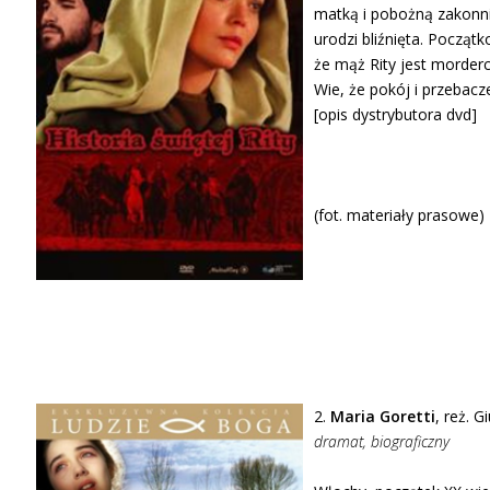
matką i pobożną zakonni
urodzi bliźnięta. Począt
że mąż Rity jest morder
Wie, że pokój i przebac
[opis dystrybutora dvd]
(fot. materiały prasowe)
2.
Maria Goretti
, reż. 
dramat, biograficzny