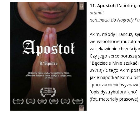
11. Apostoł
(L'apôtre), 
dramat
nominacja do Nagrody Publ
Akim, młody Francuz, syn
we wspólnocie muzułmańs
zaciekawienie chrześcija
Czy jego serce poruszą s
"Będziecie Mnie szukać i
29,13)? Czego Akim poszu
jakie napotka? Komu osta
i porozumienie wyznawcó
[opis dystrybutora kino]
(fot. materiały prasowe)