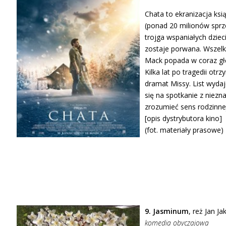
Chata to ekranizacja ksi
(ponad 20 milionów spr
trojga wspaniałych dziec
zostaje porwana. Wszelk
Mack popada w coraz głęb
Kilka lat po tragedii otr
dramat Missy. List wyda
się na spotkanie z niez
zrozumieć sens rodzinnej 
[opis dystrybutora kino]
(fot. materiały prasowe)
9. Jasminum
, reż Jan Ja
komedia obyczajowa