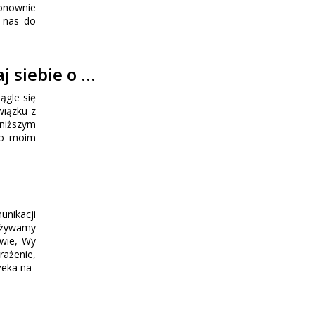
ponownie
ą nas do
j siebie o …
ągle się
wiązku z
oniższym
a o moim
unikacji
używamy
owie, Wy
rażenie,
zeka na