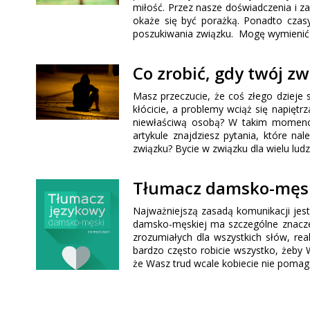
miłość. Przez nasze doświadczenia i z
okaże się być porażką. Ponadto czasy
poszukiwania związku. Mogę wymienić t
Co zrobić, gdy twój z
Masz przeczucie, że coś złego dzieje 
kłócicie, a problemy wciąż się napięt
niewłaściwą osobą? W takim momencie
artykule znajdziesz pytania, które n
związku? Bycie w związku dla wielu lud
Tłumacz damsko-męsk
Najważniejszą zasadą komunikacji jes
damsko-męskiej ma szczególne znacz
zrozumiałych dla wszystkich słów, re
bardzo często robicie wszystko, żeby 
że Wasz trud wcale kobiecie nie pomaga