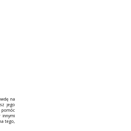
rawdę na
esz jego
ci pomóc
y innymi
ha tego,