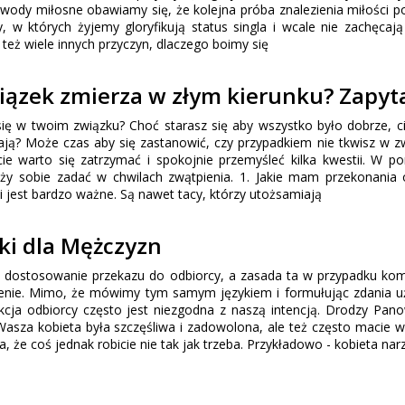
awody miłosne obawiamy się, że kolejna próba znalezienia miłości 
, w których żyjemy gloryfikują status singla i wcale nie zachęcaj
eż wiele innych przyczyn, dlaczego boimy się
wiązek zmierza w złym kierunku? Zapyta
się w twoim związku? Choć starasz się aby wszystko było dobrze, ci
rzają? Może czas aby się zastanowić, czy przypadkiem nie tkwisz w z
 warto się zatrzymać i spokojnie przemyśleć kilka kwestii. W p
ależy sobie zadać w chwilach zwątpienia. 1. Jakie mam przekonani
zi jest bardzo ważne. Są nawet tacy, którzy utożsamiają
i dla Mężczyzn
t dostosowanie przekazu do odbiorcy, a zasada ta w przypadku kom
enie. Mimo, że mówimy tym samym językiem i formułując zdania 
akcja odbiorcy często jest niezgodna z naszą intencją. Drodzy Pan
Wasza kobieta była szczęśliwa i zadowolona, ale też często macie w
, że coś jednak robicie nie tak jak trzeba. Przykładowo - kobieta nar