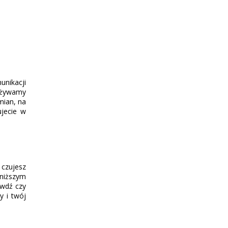
unikacji
używamy
mian, na
ujecie w
 czujesz
oniższym
awdź czy
y i twój