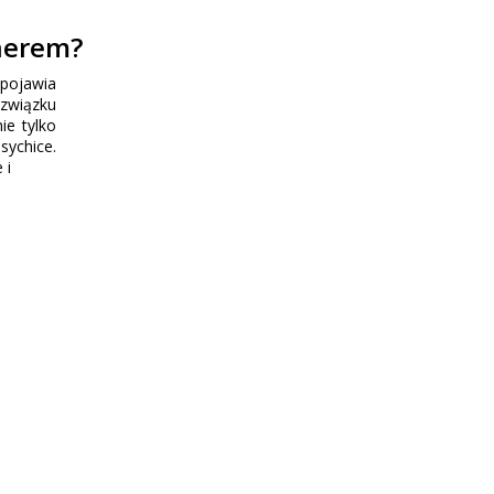
tnerem?
 pojawia
 związku
ie tylko
sychice.
 i