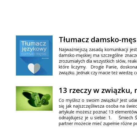
Tłumacz damsko-męsk
Najważniejszą zasadą komunikacji jes
damsko-męskiej ma szczególne znacz
zrozumiałych dla wszystkich słów, reak
które liczymy. Drogie Panie, doskona
związku. Jednak czy macie też wiedzę c
13 rzeczy w związku, 
Co myślisz o swoim związku? Jest udan
się jak najszczęśliwsza osoba na świe
artykule możesz poznać 13 elementów,
odnajdujesz je u siebie: 1. Śmiech Śm
partner możecie mieć zupełnie różne p