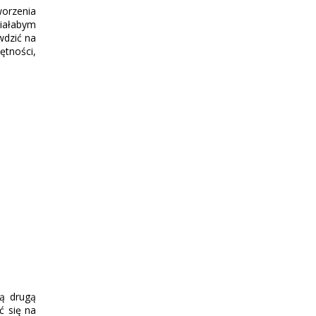
worzenia
ciałabym
wdzić na
ętności,
ją drugą
ć się na