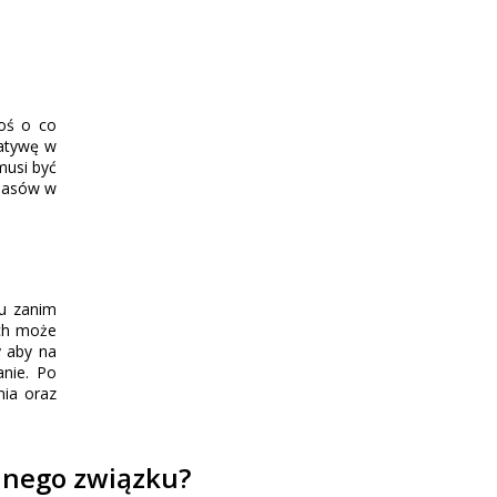
coś o co
jatywę w
musi być
e asów w
su zanim
ech może
y aby na
nie. Po
nia oraz
anego związku?