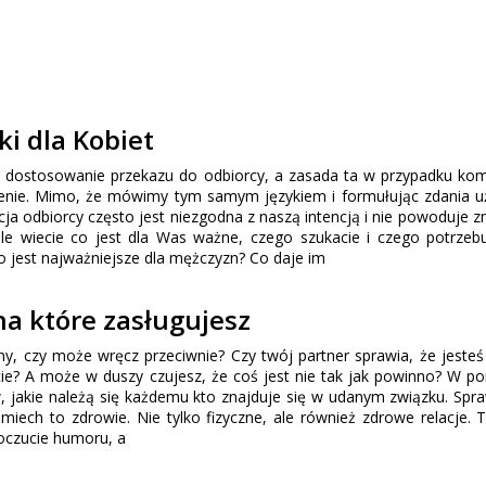
i dla Kobiet
t dostosowanie przekazu do odbiorcy, a zasada ta w przypadku kom
enie. Mimo, że mówimy tym samym językiem i formułując zdania 
cja odbiorcy często jest niezgodna z naszą intencją i nie powoduje z
le wiecie co jest dla Was ważne, czego szukacie i czego potrzeb
o jest najważniejsze dla mężczyzn? Co daje im
na które zasługujesz
y, czy może wręcz przeciwnie? Czy twój partner sprawia, że jesteś
cie? A może w duszy czujesz, że coś jest nie tak jak powinno? W p
 jakie należą się każdemu kto znajduje się w udanym związku. Spr
iech to zdrowie. Nie tylko fizyczne, ale również zdrowe relacje. T
oczucie humoru, a