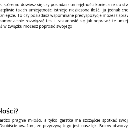
ięki któremu dowiesz się czy posiadasz umiejętności koniecznie do st
pliwie takich umiejętności istnieje niezliczona ilość, ja jednak ch
ażniejsze. To czy posiadasz wspomniane predyspozycje możesz spra
amodzielnie rozwiązać test i zastanowić się jak poprawić te umiej
esteś w związku możesz poprosić swojego
łości?
bardzo pragnie miłości, a tylko garstka ma szczęście spotkać swo
 Osobiście uważam, że przyczyną tego jest nasz lęk. Boimy otworzy