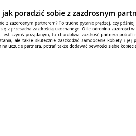
 jak poradzić sobie z zazdrosnym par
bie z zazdrosnym partnerem? To trudne pytanie prędzej, czy później
 się z przesadną zazdrością ukochanego. O ile odrobina zazdrości w
 jest czymś pożądanym, to chorobliwa zazdrość partnera potrafi n
tania, ale także skutecznie zaszkodzić samoocenie kobiety i jej p
a uczucie partnera, potrafi także dodawać pewności siebie kobiecie