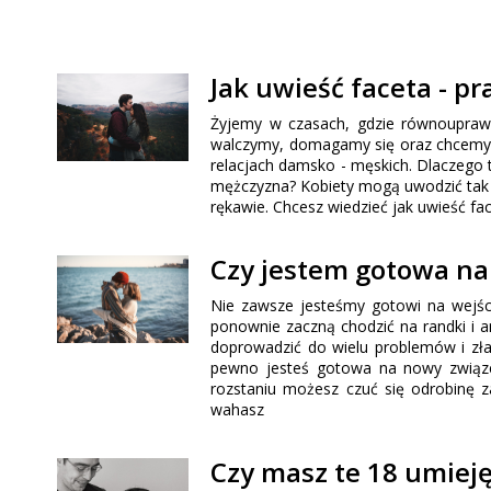
Jak uwieść faceta - p
Żyjemy w czasach, gdzie równouprawn
walczymy, domagamy się oraz chcemy. N
relacjach damsko - męskich. Dlaczego
mężczyzna? Kobiety mogą uwodzić tak 
rękawie. Chcesz wiedzieć jak uwieść fa
Czy jestem gotowa na
Nie zawsze jesteśmy gotowi na wejśc
ponownie zaczną chodzić na randki i 
doprowadzić do wielu problemów i zła
pewno jesteś gotowa na nowy związe
rozstaniu możesz czuć się odrobinę 
wahasz
Czy masz te 18 umiej