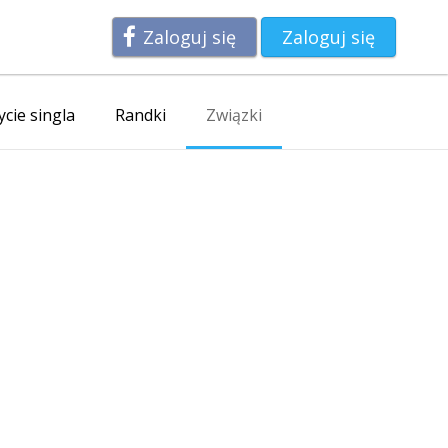
Zaloguj się
Zaloguj się
ycie singla
Randki
Związki