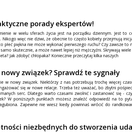
raktyczne porady ekspertów!
ienie w wielu sferach życia jest na porządku dziennym. Jest to 
ikogo więc nie dziwi, że obecnie to często kobiety przejmują inic
 to płeć piękna nie może wykonać pierwszego ruchu? Czy zawsze to 
samo skutecznie, a może nawet lepiej niż mężczyźni. Skrywają wiel
ceta? Jak zdobyć chłopaka? Koniecznie przeczytaj kilka naszych
 nowy związek? Sprawdź te sygnały
ie w nowy związek. Niektórzy z nas potrzebują trochę więcej cza
angażować się w nowe relacje. Trzeba też uważać, bo zbytni pośpi
manych serc. Dlatego warto czasami zwolnić i zastanowić się - cz
k? W poniższych punktach możesz znaleźć odpowiedź na to pyta
zagubiona. Zapewne nie wiesz kiedy powinnaś wrócić do randkowa
ętności niezbędnych do stworzenia ud