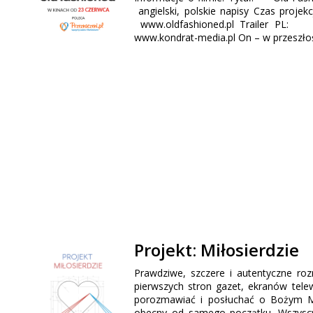
angielski, polskie napisy Czas pr
www.oldfashioned.pl Trailer PL: 
www.kondrat-media.pl On – w przeszłośc
Projekt: Miłosierdzie
Prawdziwe, szczere i autentyczne ro
pierwszych stron gazet, ekranów tele
porozmawiać i posłuchać o Bożym Mił
obecny od samego początku. Wszyscy 