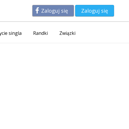
Zaloguj się
Zaloguj się
ycie singla
Randki
Związki