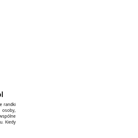
l
e randki
j osoby,
 wspólne
u. Kiedy