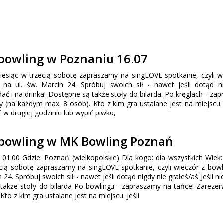
 bowling w Poznaniu 16.07
iesiąc w trzecią sobotę zapraszamy na singLOVE spotkanie, czyli w
na ul. św. Marcin 24. Spróbuj swoich sił - nawet jeśli dotąd n
adać i na drinka! Dostępne są także stoły do bilarda. Po kręglach - za
na każdym max. 8 osób). Kto z kim gra ustalane jest na miejscu. J
 w drugiej godzinie lub wypić piwko,
 bowling w MK Bowling Poznań
 01:00 Gdzie: Poznań (wielkopolskie) Dla kogo: dla wszystkich Wiek:
cią sobotę zapraszamy na singLOVE spotkanie, czyli wieczór z bowl
24. Spróbuj swoich sił - nawet jeśli dotąd nigdy nie grałeś/aś Jeśli ni
e także stoły do bilarda Po bowlingu - zapraszamy na tańce! Zarez
o z kim gra ustalane jest na miejscu. Jeśli