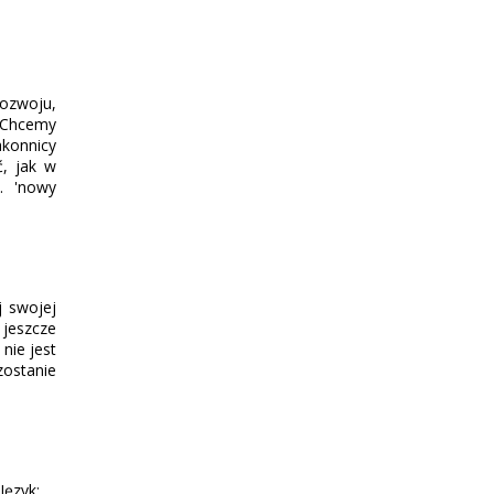
rozwoju,
 Chcemy
akonnicy
ć, jak w
. 'nowy
j swojej
 jeszcze
nie jest
zostanie
 Język: