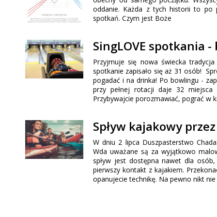
oddanie. Każda z tych historii to po
spotkań. Czym jest Boże
SingLOVE spotkania -
Przyjmuje się nowa świecka tradycj
spotkanie zapisało się aż 31 osób! Sprób
pogadać i na drinka! Po bowlingu - za
przy pełnej rotacji daje 32 miejsca
Przybywajcie porozmawiać, pograć w kr
Spływ kajakowy przez
W dniu 2 lipca Duszpasterstwo Chada
Wda uważane są za wyjątkowo malowni
spływ jest dostępna nawet dla osób, 
pierwszy kontakt z kajakiem. Przekonac
opanujecie technikę. Na pewno nikt ni