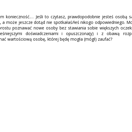
em konieczność.… Jeśli to czytasz, prawdopodobnie jesteś osobą 
, a może jeszcze dotąd nie spotkałaś/łeś nikogo odpowiedniego. M
o prostu poznawać nowe osoby bez stawiania sobie większych ocze
eśniejszymi doświadczeniami i opuszczona(y) i z obawą rozpa
nać wartościową osobę, której będę mogła (mógł) zaufać?