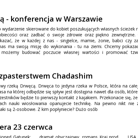
cą - konferencja w Warszawie
to wydarzenie skierowane do kobiet poszukujących własnych ścieżek 
obiecości oraz zadbać o swoje zdrowie oraz piękno zewnętrzne.
okazać, że w każdej z nas - singielce, mamie, żonie, babci czy z
 nas ma swoją misję do wykonania - tu na ziemi. Chcemy pokaza
ie możemy budować poczucie własnej wartości i promować tzw
szpasterstwem Chadashim
owy rzeką Drwęcą. Drwęca to jedyna rzeka w Polsce, która na całe
asa na której odbędzie się spływ jest dostępna nawet dla osób, które
zestników będzie to pierwszy kontakt z kajakiem. Przekonacie się, że 
tach nauki wiosłowania opanujecie technikę. Na pewno nikt nie 
aki są 2-osobowe. Z kim popłyniecie? Dużo osób
iera 23 czerwca
ashioned Gatunek: dramat obyczajowy, romans Kraj prod. USA