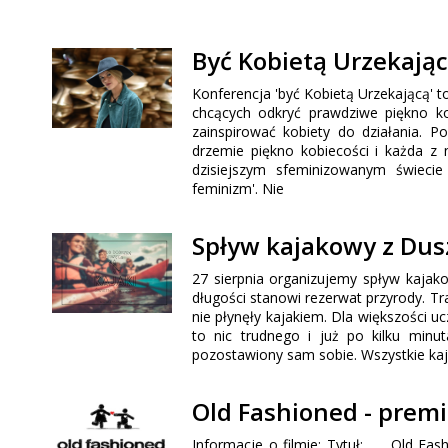
Być Kobietą Urzekają
Konferencja 'być Kobietą Urzekającą' 
chcących odkryć prawdziwe piękno k
zainspirować kobiety do działania. P
drzemie piękno kobiecości i każda z
dzisiejszym sfeminizowanym świec
feminizm'. Nie
Spływ kajakowy z Du
27 sierpnia organizujemy spływ kajak
długości stanowi rezerwat przyrody. Tr
nie płynęły kajakiem. Dla większości uc
to nic trudnego i już po kilku minu
pozostawiony sam sobie. Wszystkie kaj
Old Fashioned - prem
Informacje o filmie: Tytuł: Old F