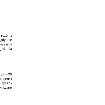
ieczór z
igdy nie
praszamy
eśli dla
 24 - 99
ingiem i
e grasz -
erwowane