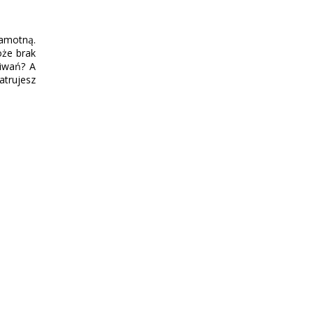
samotną.
oże brak
kiwań? A
trujesz