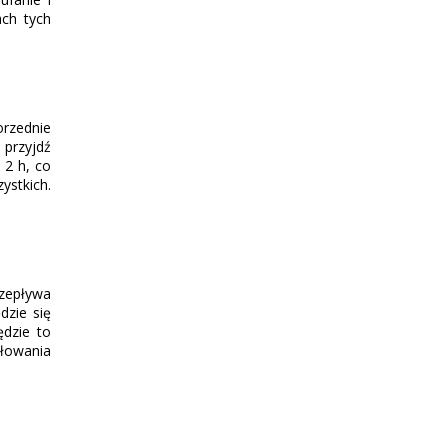
ach tych
rzednie
- przyjdź
 2 h, co
ystkich.
rzepływa
dzie się
ędzie to
słowania