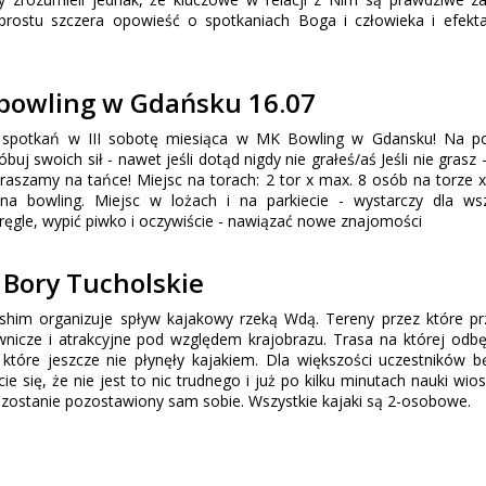
 prostu szczera opowieść o spotkaniach Boga i człowieka i efekt
 bowling w Gdańsku 16.07
a spotkań w III sobotę miesiąca w MK Bowling w Gdansku! Na po
uj swoich sił - nawet jeśli dotąd nigdy nie grałeś/aś Jeśli nie grasz 
praszamy na tańce! Miejsc na torach: 2 tor x max. 8 osób na torze x
 na bowling. Miejsc w lożach i na parkiecie - wystarczy dla wsz
ęgle, wypić piwko i oczywiście - nawiązać nowe znajomości
 Bory Tucholskie
shim organizuje spływ kajakowy rzeką Wdą. Tereny przez które p
cze i atrakcyjne pod względem krajobrazu. Trasa na której odbę
które jeszcze nie płynęły kajakiem. Dla większości uczestników b
ie się, że nie jest to nic trudnego i już po kilku minutach nauki wio
e zostanie pozostawiony sam sobie. Wszystkie kajaki są 2-osobowe.