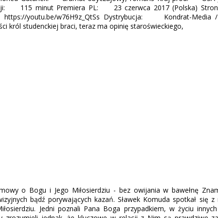
ojekcji: 115 minut Premiera PL: 23 czerwca 2017 (Polska) Str
https://youtu.be/w76H9z_QtSs Dystrybucja: Kondrat-Media /
i król studenckiej braci, teraz ma opinię staroświeckiego,
zmowy o Bogu i Jego Miłosierdziu - bez owijania w bawełnę Zna
wizyjnych bądź porywających kazań. Sławek Komuda spotkał się z 
osierdziu. Jedni poznali Pana Boga przypadkiem, w życiu innyc
zrozumieli jednak, że kluczowe w relacji z Nim są prawdziwe za