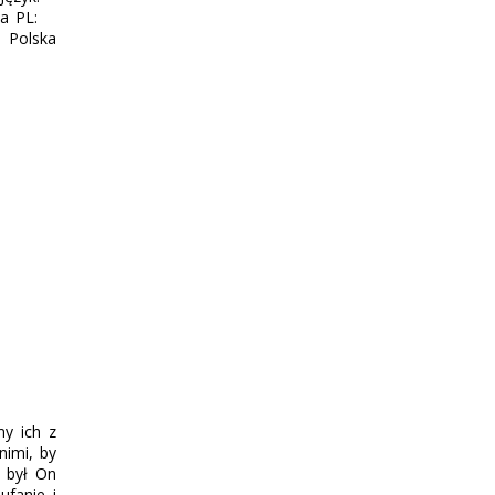
ona PL:
 Polska
my ich z
nimi, by
h był On
ufanie i