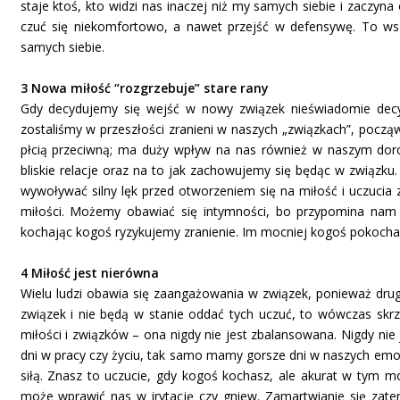
staje ktoś, kto widzi nas inaczej niż my samych siebie i zaczy
czuć się niekomfortowo, a nawet przejść w defensywę. To ws
samych siebie.
3 Nowa miłość “rozgrzebuje” stare rany
Gdy decydujemy się wejść w nowy związek nieświadomie decyd
zostaliśmy w przeszłości zranieni w naszych „związkach”, począ
płcią przeciwną; ma duży wpływ na nas również w naszym doro
bliskie relacje oraz na to jak zachowujemy się będąc w związku.
wywoływać silny lęk przed otworzeniem się na miłość i uczucia
miłości. Możemy obawiać się intymności, bo przypomina nam o
kochając kogoś ryzykujemy zranienie. Im mocniej kogoś pokoch
4 Miłość jest nierówna
Wielu ludzi obawia się zaangażowania w związek, ponieważ druga
związek i nie będą w stanie oddać tych uczuć, to wówczas sk
miłości i związków – ona nigdy nie jest zbalansowana. Nigdy nie
dni w pracy czy życiu, tak samo mamy gorsze dni w naszych emocj
siłą. Znasz to uczucie, gdy kogoś kochasz, ale akurat w tym m
może wprawić nas w irytację czy gniew. Zamartwianie się zate