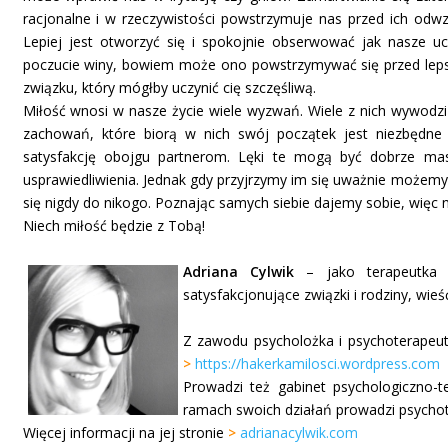
racjonalne i w rzeczywistości powstrzymuje nas przed ich od
Lepiej jest otworzyć się i spokojnie obserwować jak nasze uc
poczucie winy, bowiem może ono powstrzymywać się przed leps
związku, który mógłby uczynić cię szczęśliwą.
Miłość wnosi w nasze życie wiele wyzwań. Wiele z nich wywodzi
zachowań, które biorą w nich swój początek jest niezbędne
satysfakcję obojgu partnerom. Lęki te mogą być dobrze ma
usprawiedliwienia. Jednak gdy przyjrzymy im się uważnie możemy
się nigdy do nikogo. Poznając samych siebie dajemy sobie, więc na
Niech miłość będzie z Tobą!
Adriana Cylwik
– jako terapeutka 
satysfakcjonujące związki i rodziny, wieś
Z zawodu psycholożka i psychoterapeutk
>
https://hakerkamilosci.wordpress.com
Prowadzi też gabinet psychologiczno-t
ramach swoich działań prowadzi psychote
Więcej informacji na jej stronie
>
adrianacylwik.com