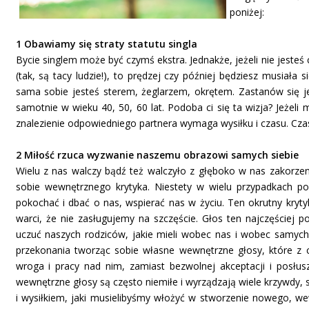
poniżej:
1 Obawiamy się straty statutu singla
Bycie singlem może być czymś ekstra. Jednakże, jeżeli nie jesteś
(tak, są tacy ludzie!), to prędzej czy później będziesz musiała 
sama sobie jesteś sterem, żeglarzem, okrętem. Zastanów się j
samotnie w wieku 40, 50, 60 lat. Podoba ci się ta wizja? Jeżeli 
znalezienie odpowiedniego partnera wymaga wysiłku i czasu. Cza
2 Miłość rzuca wyzwanie naszemu obrazowi samych siebie
Wielu z nas walczy bądź też walczyło z głęboko w nas zakorz
sobie wewnętrznego krytyka. Niestety w wielu przypadkach po
pokochać i dbać o nas, wspierać nas w życiu. Ten okrutny kryt
warci, że nie zasługujemy na szczęście. Głos ten najczęściej 
uczuć naszych rodziców, jakie mieli wobec nas i wobec samych s
przekonania tworząc sobie własne wewnętrzne głosy, które z
wroga i pracy nad nim, zamiast bezwolnej akceptacji i posłus
wewnętrzne głosy są często niemiłe i wyrządzają wiele krzywdy,
i wysiłkiem, jaki musielibyśmy włożyć w stworzenie nowego, w