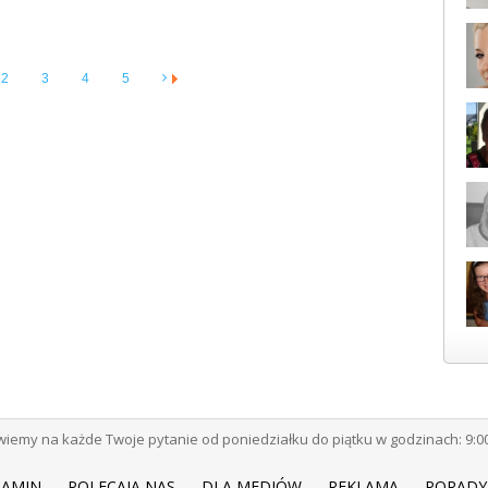
2
3
4
5
emy na każde Twoje pytanie od poniedziałku do piątku w godzinach: 9:00 -
LAMIN
POLECAJĄ NAS
DLA MEDIÓW
REKLAMA
PORADY