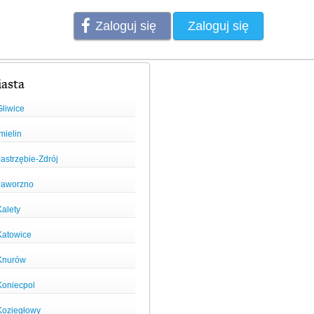
Zaloguj się
Zaloguj się
asta
Gliwice
mielin
astrzębie-Zdrój
Jaworzno
Kalety
Katowice
Knurów
Koniecpol
Koziegłowy