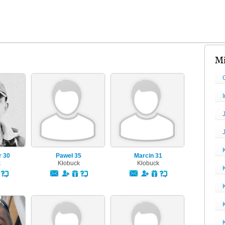
Mi
I
J
r
30
Paweł
35
Marcin
31
k
Kłobuck
Kłobuck