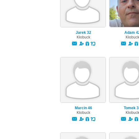
Jarek
32
Adam
4
Kłobuck
Kłobuc
Marcin
46
Tomek
3
Kłobuck
Kłobuc