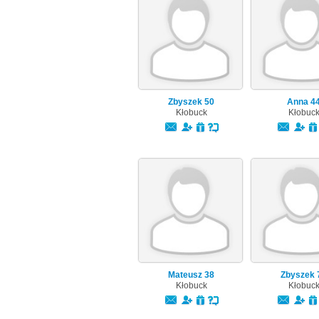
Zbyszek
50
Anna
4
Kłobuck
Kłobuc
Mateusz
38
Zbyszek
Kłobuck
Kłobuc