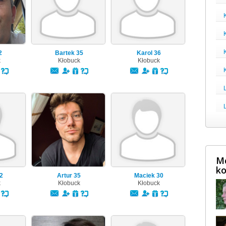
2
Bartek
35
Karol
36
k
Kłobuck
Kłobuck
Mę
ko
2
Artur
35
Maciek
30
k
Kłobuck
Kłobuck