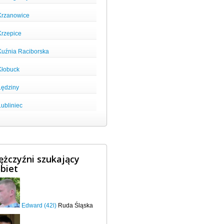
Krzanowice
Krzepice
Kuźnia Raciborska
Kłobuck
Lędziny
Lubliniec
żczyźni szukający
biet
Edward (42l)
Ruda Śląska