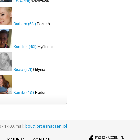
EWA (43l)
Warszawa
Barbara (68l)
Poznań
Karolina (40l)
Myślenice
Beata (57l)
Gdynia
Kamila (43l)
Radom
 17:00, mail:
bou@przeznaczeni.pl
PRZEZNACZENI.PL
KARIERA
KONTAKT