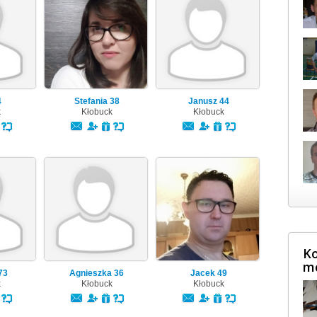
4
Stefania
38
Janusz
44
k
Kłobuck
Kłobuck
Ko
m
73
Agnieszka
36
Jacek
49
k
Kłobuck
Kłobuck