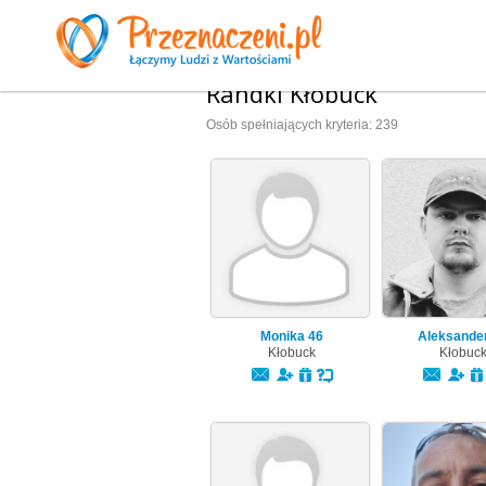
Randki Kłobuck
Osób spełniających kryteria: 239
Monika
46
Aleksande
Kłobuck
Kłobuc