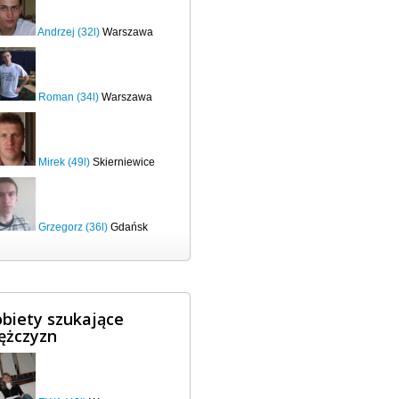
Andrzej (32l)
Warszawa
Roman (34l)
Warszawa
Mirek (49l)
Skierniewice
Grzegorz (36l)
Gdańsk
biety szukające
ężczyzn