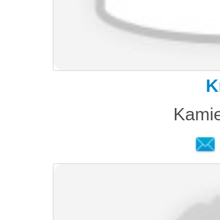
K
Kamie