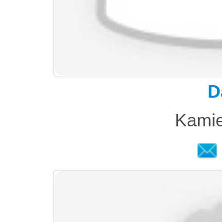
D
Kamie