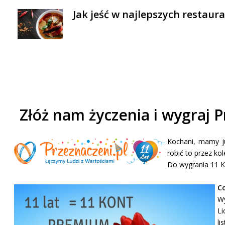
Jak jeść w najlepszych restaur
Złóż nam życzenia i wygraj 
Kochani, mamy ju
robić to przez ko
Do wygrania 11 K
Co
Wy
Li
li