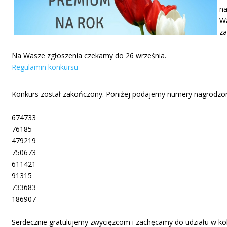
na
Wa
za
Na Wasze zgłoszenia czekamy do 26 września.
Regulamin konkursu
Konkurs został zakończony. Poniżej podajemy numery nagrodzo
674733
76185
479219
750673
611421
91315
733683
186907
Serdecznie gratulujemy zwycięzcom i zachęcamy do udziału w kol