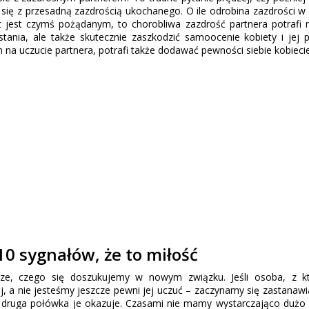
 się z przesadną zazdrością ukochanego. O ile odrobina zazdrości w
 jest czymś pożądanym, to chorobliwa zazdrość partnera potrafi n
tania, ale także skutecznie zaszkodzić samoocenie kobiety i jej p
a uczucie partnera, potrafi także dodawać pewności siebie kobiecie
0 sygnałów, że to miłość
ze, czego się doszukujemy w nowym związku. Jeśli osoba, z kt
j, a nie jesteśmy jeszcze pewni jej uczuć – zaczynamy się zastanawia
a druga połówka je okazuje. Czasami nie mamy wystarczająco dużo