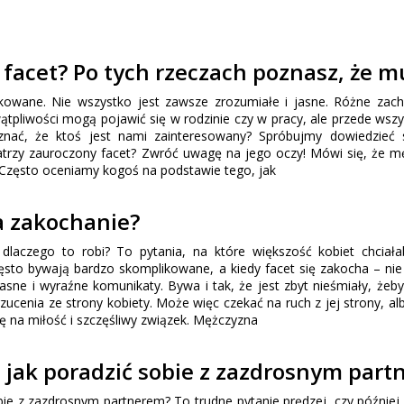
 facet? Po tych rzeczach poznasz, że m
ikowane. Nie wszystko jest zawsze zrozumiałe i jasne. Różne zac
tpliwości mogą pojawić się w rodzinie czy w pracy, ale przede wsz
znać, że ktoś jest nami zainteresowany? Spróbujmy dowiedzieć 
patrzy zauroczony facet? Zwróć uwagę na jego oczy! Mówi się, że m
. Często oceniamy kogoś na podstawie tego, jak
a zakochanie?
dlaczego to robi? To pytania, na które większość kobiet chciał
sto bywają bardzo skomplikowane, a kiedy facet się zakocha – ni
asne i wyraźne komunikaty. Bywa i tak, że jest zbyt nieśmiały, żeb
rzucenia ze strony kobiety. Może więc czekać na ruch z jej strony, al
ę na miłość i szczęśliwy związek. Mężczyzna
 jak poradzić sobie z zazdrosnym par
bie z zazdrosnym partnerem? To trudne pytanie prędzej, czy później