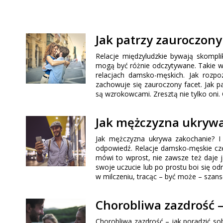
Jak patrzy zauroczony
Relacje międzyludzkie bywają skompl
mogą być różnie odczytywane. Takie wą
relacjach damsko-męskich. Jak rozpo
zachowuje się zauroczony facet. Jak 
są wzrokowcami. Zresztą nie tylko oni
Jak mężczyzna ukryw
Jak mężczyzna ukrywa zakochanie? I 
odpowiedź. Relacje damsko-męskie czę
mówi to wprost, nie zawsze też daje j
swoje uczucie lub po prostu boi się od
w milczeniu, tracąc – być może – szans
Chorobliwa zazdrość –
Chorobliwa zazdrość – jak poradzić so