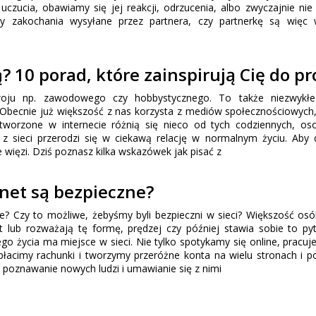
uczucia, obawiamy się jej reakcji, odrzucenia, albo zwyczajnie ni
my zakochania wysyłane przez partnera, czy partnerkę są więc
ą? 10 porad, które zainspirują Cię do
zwoju np. zawodowego czy hobbystycznego. To także niezwykłe
. Obecnie już większość z nas korzysta z mediów społecznościowych, 
 tworzone w internecie różnią się nieco od tych codziennych, oso
z sieci przerodzi się w ciekawą relację w normalnym życiu. Aby
więzi. Dziś poznasz kilka wskazówek jak pisać z
rnet są bezpieczne?
ne? Czy to możliwe, żebyśmy byli bezpieczni w sieci? Większość osó
t lub rozważają tę formę, prędzej czy później stawia sobie to py
go życia ma miejsce w sieci. Nie tylko spotykamy się online, pracuj
płacimy rachunki i tworzymy przeróżne konta na wielu stronach i po
 poznawanie nowych ludzi i umawianie się z nimi