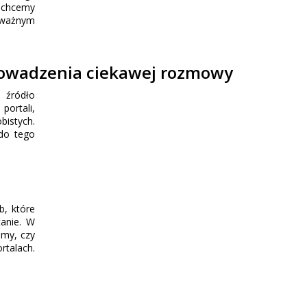
e chcemy
 ważnym
 prowadzenia ciekawej rozmowy
 źródło
portali,
bistych.
 do tego
b, które
tanie. W
emy, czy
rtalach.