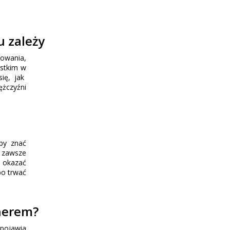
u zależy
howania,
ystkim w
się, jak
ężczyźni
aby znać
e zawsze
y okazać
bo trwać
tnerem?
 pojawia