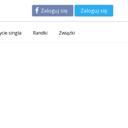
Zaloguj się
Zaloguj się
ycie singla
Randki
Związki