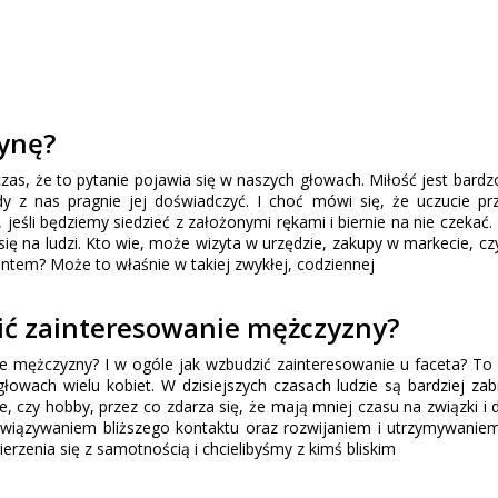
ynę?
zas, że to pytanie pojawia się w naszych głowach. Miłość jest bard
y z nas pragnie jej doświadczyć. I choć mówi się, że uczucie pr
 jeśli będziemy siedzieć z założonymi rękami i biernie na nie czekać.
ię na ludzi. Kto wie, może wizyta w urzędzie, zakupy w markecie, cz
em? Może to właśnie w takiej zwykłej, codziennej
ić zainteresowanie mężczyzny?
e mężczyzny? I w ogóle jak wzbudzić zainteresowanie u faceta? To 
głowach wielu kobiet. W dzisiejszych czasach ludzie są bardziej zab
, czy hobby, przez co zdarza się, że mają mniej czasu na związki i 
awiązywaniem bliższego kontaktu oraz rozwijaniem i utrzymywaniem 
erzenia się z samotnością i chcielibyśmy z kimś bliskim