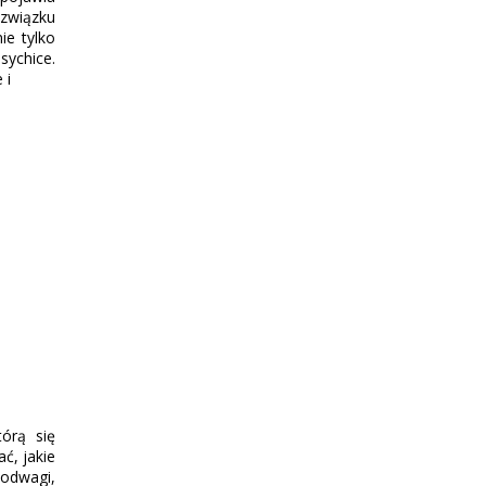
 związku
ie tylko
sychice.
 i
órą się
ć, jakie
 odwagi,