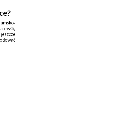
ce?
 damsko-
a myśli,
 jeszcze
owodować