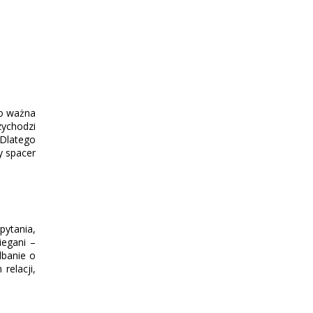
zo ważna
zychodzi
 Dlatego
y spacer
pytania,
iegani –
dbanie o
relacji,